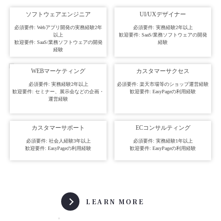
ソフトウェアエンジニア
UI/UXデザイナー
必須要件: Webアプリ開発の実務経験2年
必須要件: 実務経験2年以上
以上
歓迎要件: SaaS/業務ソフトウェアの開発
歓迎要件: SaaS/業務ソフトウェアの開発
経験
経験
WEBマーケティング
カスタマーサクセス
必須要件: 実務経験2年以上
必須要件: 楽天市場等のショップ運営経験
歓迎要件: セミナー、展示会などの企画・
歓迎要件: EasyPageの利用経験
運営経験
カスタマーサポート
ECコンサルティング
必須要件: 社会人経験3年以上
必須要件: 実務経験1年以上
歓迎要件: EasyPageの利用経験
歓迎要件: EasyPageの利用経験
LEARN MORE